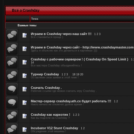
Всё о Crashday
Тема
Важные темы
Играем в Crashday через наш сайт !!!
[
1
2
3
]
Всё становиться проще )
Играем в Crashday через сайт - http://www.crashdaymaster.com
Здесь я объясню как это делаеться в картинках ))))
Crashday с рабочим сервером ! ( Crashday On Speed Limit )
[
1
14
]
Все мастера Crashday объединяйтесь !
Турнир Crashday
[
1
2
3
…
18
19
20
]
Оставляем свои заявки в этой теме !
Скачать Crashday .
Рабочие ссылки где можно скачать игру Crashday .
Мастер-сервер crashday.ath.cx будет работать !!!
[
1
2
]
Никто ничего не отключит долгое время !
Crashday как наркотик !
[
1
2
3
]
Как вы подсели на Crashday ?
Incubator V12 Stunt Crashday
[
1
2
]
Обсуждение этой машины !