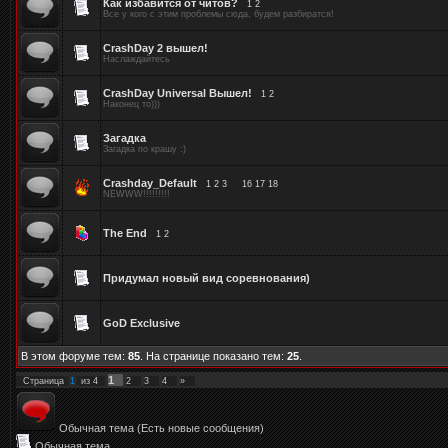
Как избавится от читов?
[
1
2
]
Все у кого с этим проблемы сюда, будем разбиратся!
CrashDay 2 вышел!
Наслаждайтесь
CrashDay Universal Вышел!
[
1
2
]
Наконец то)))
Загадка
Загадка по крашу :)
Crashday_Default
[
1
2
3
…
16
17
18
]
NEWWW!!!!!!!!!
The End
[
1
2
]
Придумал новый вид соревнования)
GoD Exclusive
В этом форуме тем:
85
. На странице показано тем:
25
.
1
Страница
1
из
4
2
3
4
»
Обычная тема (Есть новые сообщения)
Обычная тема