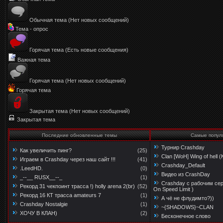
Обычная тема (Нет новых сообщений)
Тема - опрос
Горячая тема (Есть новые сообщения)
Важная тема
Горячая тема (Нет новых сообщений)
Горячая тема
Закрытая тема (Нет новых сообщений)
Закрытая тема
Последние обновленные темы
Самые попул
Турнир Crashday
Как увеличить пинг?
(25)
Clan [WoH] Wing of hell 
Играем в Crashday через наш сайт !!!
(41)
Crashday_Default
.LeedHD.
(0)
Видео из CrashDay
_--__ RUSX__--_
(1)
Crashday с рабочим сер
Рекорд 31 чекпоинт трасса !) holly arena 2(br)
(52)
On Speed Limit )
Рекорд 16 КТ трасса amateurs 7
(1)
А чё не флудимто?))
Crashday Nostalgie
(1)
~{SHADOWS}~CLAN
ХОЧУ В КЛАН)
(2)
Бесконечное слово