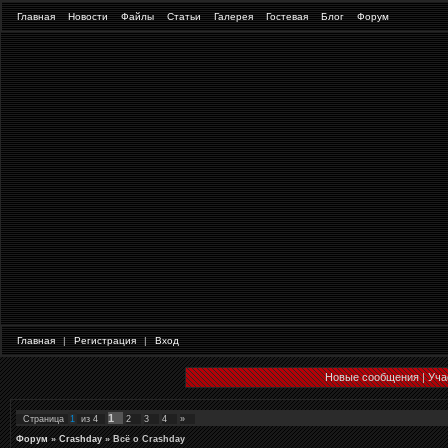
Главная
Новости
Файлы
Статьи
Галерея
Гостевая
Блог
Форум
Главная
|
Регистрация
|
Вход
Новые сообщения
|
Уча
1
Страница
1
из
4
2
3
4
»
Форум
»
Crashday
»
Всё о Crashday