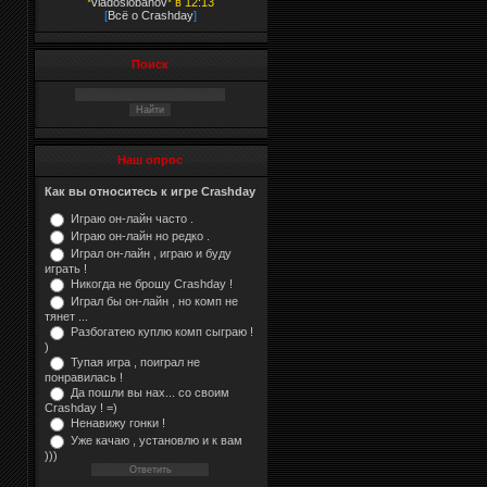
*
vladoslobanov
* в 12:13
[
Всё о Crashday
]
Поиск
Наш опрос
Как вы относитесь к игре Crashday
Играю он-лайн часто .
Играю он-лайн но редко .
Играл он-лайн , играю и буду
играть !
Никогда не брошу Crashday !
Играл бы он-лайн , но комп не
тянет ...
Разбогатею куплю комп сыграю !
)
Тупая игра , поиграл не
понравилась !
Да пошли вы нах... со своим
Crashday ! =)
Ненавижу гонки !
Уже качаю , установлю и к вам
)))