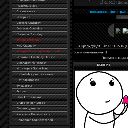
19.01.2010 |
Добав
Правила клана
Состав клана
Просмотреть фотографи
История I.S
Скачать Crashday
Оживить Crashday
Статьи о Crashday
Файлы Crashday
FAQ Crashday
« Предыдущая
|
12
13
14
15
16
[
1
История Crashday "screenshots"
Всего комментариев
:
2
Играйте в Crashday On-Line
Порядок вывода 
Crashaday по Hamachi
(Жека)Ис
Игра через GamerZone
В Crashday у нас на сайте
Чат для игроков
Флэш игры
Форум
Наш Фотоальбом
Видео от Iron Speed
Письмо админам
Раскрутка Вашего сайта
Репутация пользователей