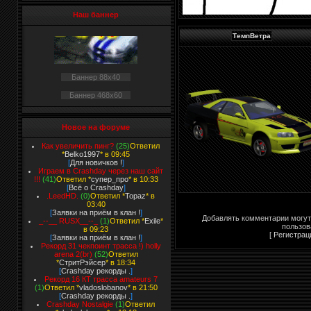
Наш баннер
ТемпВетра
Баннер 88x40
Баннер 468x60
Новое на форуме
Как увеличить пинг?
(25)
Ответил
*
Belko1997
* в 09:45
[
Для новичков !
]
Играем в Crashday через наш сайт
!!!
(41)
Ответил *
супер_про
* в 10:33
[
Всё о Crashday
]
.LeedHD.
(0)
Ответил *
Topaz
* в
03:40
[
Заявки на приём в клан !
]
Добавлять комментарии могут
_--__ RUSX__--_
(1)
Ответил *
Exile
*
пользов
в 09:23
[
Регистрац
[
Заявки на приём в клан !
]
Рекорд 31 чекпоинт трасса !) holly
arena 2(br)
(52)
Ответил
*
СтритРэйсер
* в 18:34
[
Crashday рекорды .
]
Рекорд 16 КТ трасса amateurs 7
(1)
Ответил *
vladoslobanov
* в 21:50
[
Crashday рекорды .
]
Crashday Nostalgie
(1)
Ответил