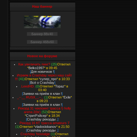
Наш баннер
Баннер 88x40
Баннер 468x60
Новое на форуме
Как увеличить пинг?
(25)
Ответил
*
Belko1997
* в 09:45
[
Для новичков !
]
Играем в Crashday через наш сайт
!!!
(41)
Ответил *
супер_про
* в 10:33
[
Всё о Crashday
]
.LeedHD.
(0)
Ответил *
Topaz
* в
03:40
[
Заявки на приём в клан !
]
_--__ RUSX__--_
(1)
Ответил *
Exile
*
в 09:23
[
Заявки на приём в клан !
]
Рекорд 31 чекпоинт трасса !) holly
arena 2(br)
(52)
Ответил
*
СтритРэйсер
* в 18:34
[
Crashday рекорды .
]
Рекорд 16 КТ трасса amateurs 7
(1)
Ответил *
vladoslobanov
* в 21:50
[
Crashday рекорды .
]
Crashday Nostalgie
(1)
Ответил