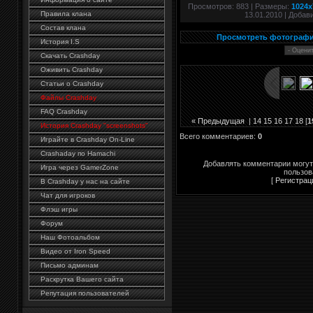
Просмотров
: 883 |
Размеры
:
1024x
Правила клана
13.01.2010 |
Добав
Состав клана
Просмотреть фотографи
История I.S
Скачать Crashday
Оживить Crashday
Статьи о Crashday
Файлы Crashday
FAQ Crashday
« Предыдущая
|
14
15
16
17
18
[
1
История Crashday "screenshots"
Всего комментариев
:
0
Играйте в Crashday On-Line
Crashaday по Hamachi
Добавлять комментарии могут
Игра через GamerZone
пользов
[
Регистрац
В Crashday у нас на сайте
Чат для игроков
Флэш игры
Форум
Наш Фотоальбом
Видео от Iron Speed
Письмо админам
Раскрутка Вашего сайта
Репутация пользователей