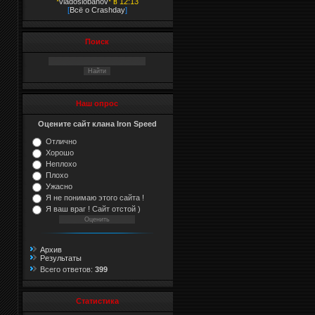
*
vladoslobanov
* в 12:13
[
Всё о Crashday
]
Поиск
Наш опрос
Оцените сайт клана Iron Speed
Отлично
Хорошо
Неплохо
Плохо
Ужасно
Я не понимаю этого сайта !
Я ваш враг ! Сайт отстой )
Архив
Результаты
Всего ответов:
399
Статистика