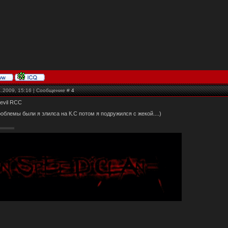
1.2009, 15:16 | Сообщение #
4
evil RCC
роблемы были я злилса на К.С потом я подружился с жекой....)