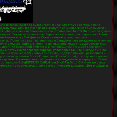
было интереcно,каково будет играть в клане,поэтому я согласился.Но
оздать свой клан и я ушел из RCC.Попутно со мной,решив помочь,ушел и
лся набор в клан и первым кто в него вступил был NeiRO.Он помогал делать
з клана...Так же во время моего "правления" к нам присоединились Hunter
тый человек:) ),Aleks(он же Санек) и много других хороших
есяц...После того,как я починил свою бандуру,я первым делом заглянул на
долго думая,оставил этот пост по личным причинам,а новым боссом стал
 достигла рекордной отметки в 17 человек...НО,потом мой копм опять
ься...А потом Ванек передал борозды управления Саньку(Aleks,SnoOP) по
епенно перешел в CS и забыл про краш... Я думал,что клан развалился и
дительством нового босса-Станислава(Темпа Ветра),но когда он встретил
лан еще жив...Он позвал меня обратно и я не задумываясь вернулся...Сейчас
е остался:это Exile(INFERNO CAR),Grom,SnoOP и Dvizh'OK.И конечно наш
оторые,я не сомневаюсь станут всем отличными друзьями...Вот в общем и