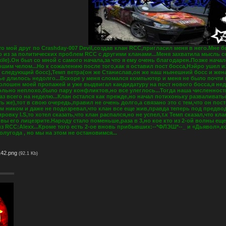
что мой друг по Crashday-007 Devil,создав клан RCC,пригласил меня в него.Мне 
 из за политических проблем RCC с другими кланами...Меня захватила мысль с
le).Он был со мной с самого начала,за что я ему очень благодарен.Позже нача
ошим челом...Но к сожалению после того,как я оставил пост босса,Нэйро ушел и
е следующий босс),Темп ветра(он же Станислав,он же наш нынешний босс и жена
е длилось недолго...Вскоре у меня сломался компьютер и меня не было почти м
полошен моей пропажей и уже выдвигал кандидатуру на пост нового босса,я не
ольно неплохо,было пару конфликтов,но все улеглось...Тогда наша численность
раз всего на неделю...Клан остался как прежде,но начал потихоньку разваливат
 же),тот в свою очередь,правил не очень долго,а связано это с тем,что он пост
им ником и даже не подозревал,что клан все еще жив,правда теперь под предво
ровку I.S,то хотел сказать,что клан распался,но не успел,т.к Темп сказал,что к
 вы его лицезрите.Народу стало поменьше,раза в 3,но кое кто из 2-ой волны ещ
з RCC:Alexx...Кроме того есть 2-ое вновь прибывших:--*ФЛЭШ*--_ и «Дьявол»,к
лугода , но мы на этом не остановимся...
42.png
(92.1 Kb)