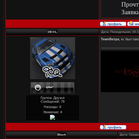
Прочт
Заявки
DEViL
Дата: Понедельник, 16.1
ТемпВетра
, кс был так
Группа: Друзья
Сообщений:
78
Награды:
0
Уважение:
4
Black
Дата: Среда,