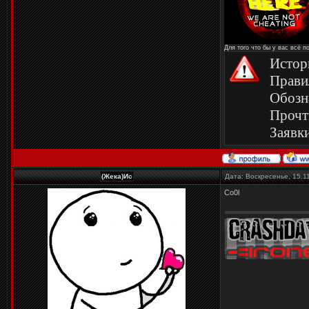
Для того что бы у вас всё 
Истор
Прави
Обозн
Прочт
Заявки
(Жека)Ис
Дата: Воскресенье, 15.1
Co0l