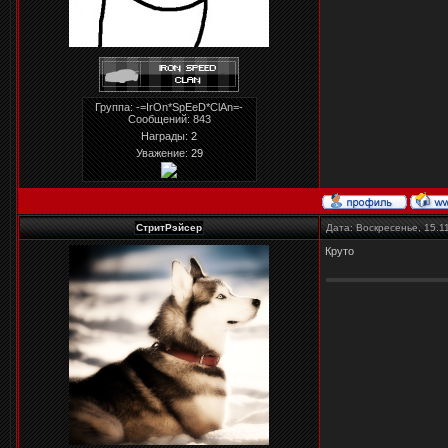
Группа: -=IrOn*SpEeD*ClAn=-
Сообщений:
843
Награды:
2
Уважение:
29
СтритРэйсер
Дата: Воскресенье, 15.1
Круто