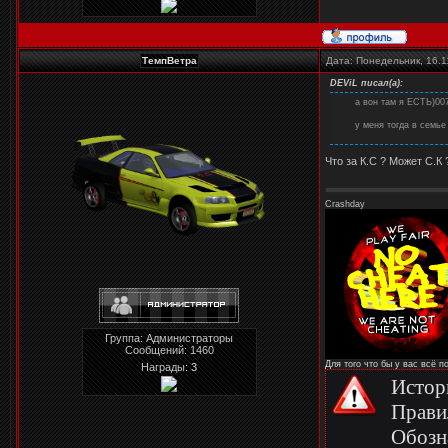
ТемпВетра
Дата: Понедельник, 16.1
DEViL
писал(а):
а вон там я ЕСТЬ)00
у меня тогда в семье
Что за К.С ? Может С.К ? 
Crashday
Группа: Администраторы
Сообщений:
1460
Для того что бы у вас всё 
Награды:
3
Истор
Прави
Обозн