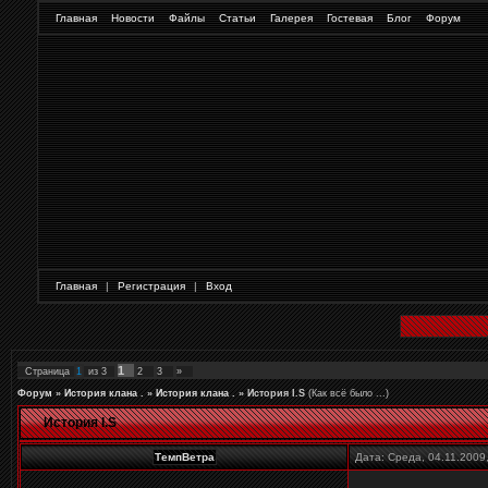
Главная
Новости
Файлы
Статьи
Галерея
Гостевая
Блог
Форум
Главная
|
Регистрация
|
Вход
1
Страница
1
из
3
2
3
»
Форум
»
История клана .
»
История клана .
»
История I.S
(Как всё было ...)
История I.S
ТемпВетра
Дата: Среда, 04.11.2009