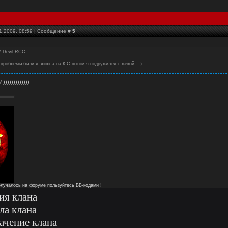
1.2009, 08:59 | Сообщение #
5
7 Devil RCC
 проблемы были я злилса на К.С потом я подружился с жекой....)
)))))))))))))
получалось на форуме пользуйтесь ВВ-кодами !
ия клана
ла клана
ачение клана