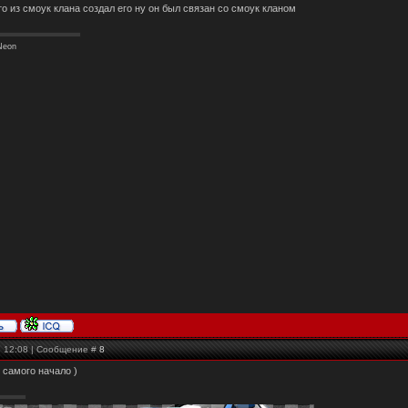
 то из смоук клана создал его ну он был связан со смоук кланом
 Neon
, 12:08 | Сообщение #
8
 самого начало )