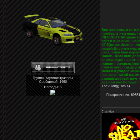
Все началось с того,
пробыл в нем недолго
INFERNO CAR(ныне Exi
сайт и был очень хор
XT-5(он же Иван,он ж
людей.Впрочем счасть
сайт...Клан был пере
Ванек...Дела шли дов
сломался,но на этот 
линым причинам(опять
стал играть под друг
меня и я увидел марки
наш клан такой каким
Группа: Администраторы
старый добрый друг и
Сообщений:
1460
все,нам уже больше по
TheVulong(Tom X)
Награды:
3
Прикрепления:
89551
Crashday