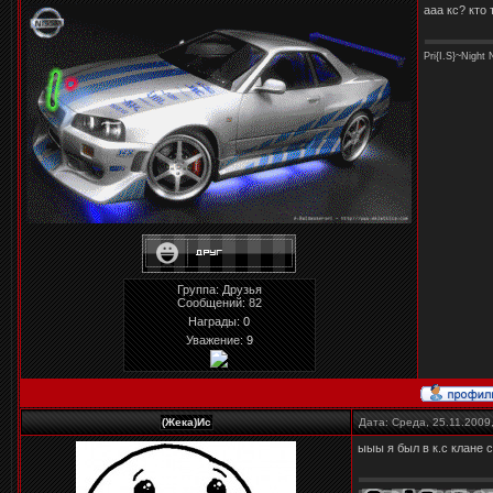
ааа кс? кто
Pri{I.S}~Night
Группа: Друзья
Сообщений:
82
Награды:
0
Уважение:
9
(Жека)Ис
Дата: Среда, 25.11.2009
ыыы я был в к.с клане с