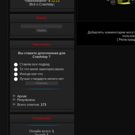
*
vladoslobanov
* в 12:13
[
Всё о Crashday
]
Поиск
Добавлять комментарии могут
пользов
[
Регистрац
Наш опрос
Вы ставите дополнения для
Crashday ?
Ставлю все подряд.
То что меня заинтересовало.
Иногда кое-что.
Лучше стандарта ничего нет.
Архив
Результаты
Всего ответов:
173
Статистика
Онлайн всего:
1
Гостей:
1