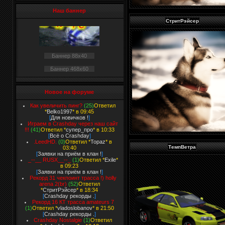
Наш баннер
СтритРэйсер
Баннер 88x40
Баннер 468x60
Новое на форуме
Как увеличить пинг?
(25)
Ответил
*
Belko1997
* в 09:45
[
Для новичков !
]
Играем в Crashday через наш сайт
!!!
(41)
Ответил *
супер_про
* в 10:33
[
Всё о Crashday
]
.LeedHD.
(0)
Ответил *
Topaz
* в
ТемпВетра
03:40
[
Заявки на приём в клан !
]
_--__ RUSX__--_
(1)
Ответил *
Exile
*
в 09:23
[
Заявки на приём в клан !
]
Рекорд 31 чекпоинт трасса !) holly
arena 2(br)
(52)
Ответил
*
СтритРэйсер
* в 18:34
[
Crashday рекорды .
]
Рекорд 16 КТ трасса amateurs 7
(1)
Ответил *
vladoslobanov
* в 21:50
[
Crashday рекорды .
]
Crashday Nostalgie
(1)
Ответил