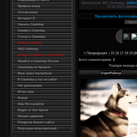
Просмотров
: 863 |
Размеры
:
1024x
Правила клана
13.01.2010 |
Добав
Состав клана
Просмотреть фотографи
История I.S
Скачать Crashday
Оживить Crashday
Статьи о Crashday
Файлы Crashday
FAQ Crashday
« Предыдущая
|
15
16
17
18
19
[
2
История Crashday "screenshots"
Всего комментариев
:
3
Играйте в Crashday On-Line
Порядок вывода 
Crashaday по Hamachi
СтритРэйсер
Игра через GamerZone
В Crashday у нас на сайте
Чат для игроков
Флэш игры
Форум
Наш Фотоальбом
Видео от Iron Speed
Письмо админам
Раскрутка Вашего сайта
Репутация пользователей