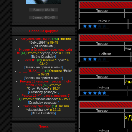
Баннер 88x40
Превью
.
Баннер 468x60
Рейтинг
Новое на форуме
Как увеличить пинг?
(25)
Ответил
*
Belko1997
* в 09:45
Превью
[
Для новичков !
]
Мод 
Играем в Crashday через наш сайт
!!!
(41)
Ответил *
супер_про
* в 10:33
Рейтинг
[
Всё о Crashday
]
.LeedHD.
(0)
Ответил *
Topaz
* в
03:40
[
Заявки на приём в клан !
]
_--__ RUSX__--_
(1)
Ответил *
Exile
*
в 09:23
Превью
[
Заявки на приём в клан !
]
Рекорд 31 чекпоинт трасса !) holly
Изм
arena 2(br)
(52)
Ответил
Рейтинг
*
СтритРэйсер
* в 18:34
[
Crashday рекорды .
]
Рекорд 16 КТ трасса amateurs 7
(1)
Ответил *
vladoslobanov
* в 21:50
[
Crashday рекорды .
]
Crashday Nostalgie
(1)
Ответил
*
vladoslobanov
* в 12:13
Превью
[
Всё о Crashday
]
хД
Поиск
Рейтинг