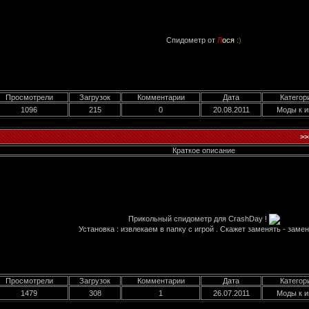
Спидометр от
Л
ося
:
)
Просмотрели
Загрузок
Комментарии
Дата
Категор
1096
215
0
20.08.2011
Моды к и
>>
Краткое описание
Прикольный спидометр для CrashDay !
Установка : извлекаем в папку с игрой . Скажет заменять - замен
Просмотрели
Загрузок
Комментарии
Дата
Категор
1479
308
1
26.07.2011
Моды к и