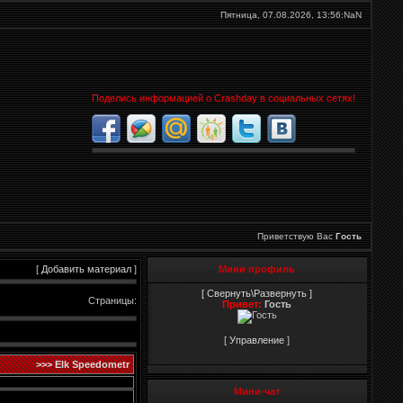
Пятница, 07.08.2026,
13:56:NaN
Поделись информацией о Crashday в социальных сетях!
Приветствую Вас
Гость
[
Добавить материал
]
Мини профиль
[ Свернуть\Развернуть ]
Страницы
:
Привет:
Гость
[
Управление
]
>>> Elk Speedometr
Мини-чат