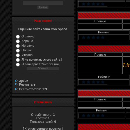
Наш опрос
Превью
Оцените сайт клана Iron Speed
Рейтинг
Отлично
Хорошо
Неплохо
Плохо
Превью
Ужасно
Я не понимаю этого сайта !
Li
Я ваш враг ! Сайт отстой )
Рейтинг
Архив
Результаты
Всего ответов:
399
Превью
Статистика
Рейтинг
Онлайн всего:
1
Гостей:
1
Пользователей:
0
[
Кто нас сегодня посетил
]