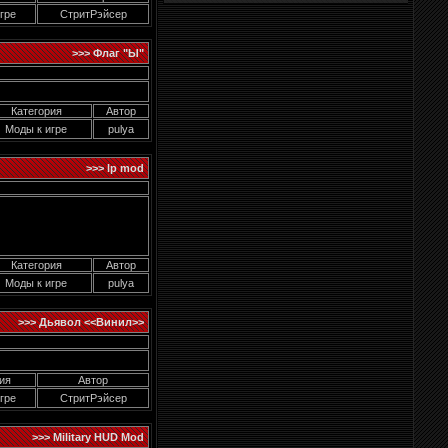
гре
СтритРэйсер
>>> Флаг "Ы"
Категория
Автор
Моды к игре
pulya
>>> lp mod
Категория
Автор
Моды к игре
pulya
>>> Дьявол <<Винил>>
ия
Автор
гре
СтритРэйсер
>>> Military HUD Mod