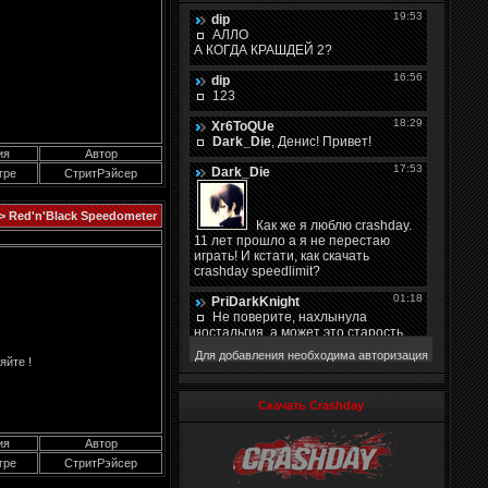
ия
Автор
гре
СтритРэйсер
> Red'n'Black Speedometer
Для добавления необходима авторизация
яйте !
Скачать Crashday
ия
Автор
гре
СтритРэйсер