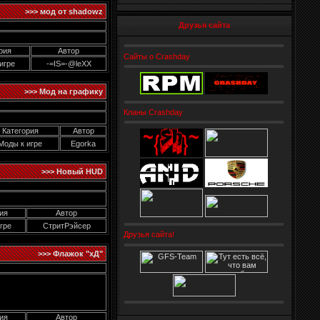
>>> мод от shadowz
Друзья сайта
рия
Автор
Сайты о Crashday
игре
-=IS=-@leXX
>>> Мод на графику
Кланы Crashday
Категория
Автор
Моды к игре
Egorka
>>> Новый HUD
ия
Автор
гре
СтритРэйсер
Друзья сайта!
>>> Флажок "хД"
ия
Автор