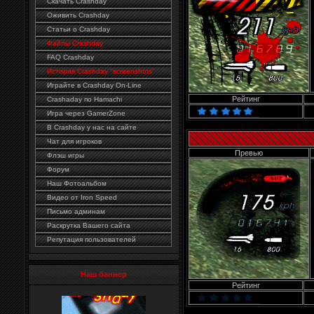
Скачать Crashday
Оживить Crashday
Статьи о Crashday
Файлы Crashday
FAQ Crashday
История Crashday "screenshots"
Играйте в Crashday On-Line
Рейтинг
Crashaday по Hamachi
Игра через GamerZone
В Crashday у нас на сайте
Чат для игроков
Превью
Флэш игры
Форум
Наш Фотоальбом
Видео от Iron Speed
Письмо админам
Раскрутка Вашего сайта
Репутация пользователей
Наш баннер
Рейтинг