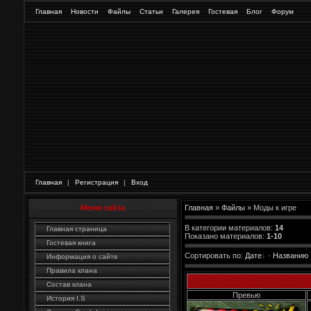
Главная
Новости
Файлы
Статьи
Галерея
Гостевая
Блог
Форум
Главная
|
Регистрация
|
Вход
Меню сайта
Главная
»
Файлы
» Моды к игре
В категории материалов
:
14
Главная страница
Показано материалов
:
1-10
Гостевая книга
Сортировать по
:
Дате
·
Названию
Информация о сайте
Правила клана
Состав клана
Превью
История I.S